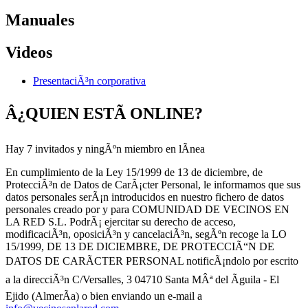
Manuales
Videos
PresentaciÃ³n corporativa
Â¿QUIEN ESTÃ ONLINE?
Hay 7 invitados y ningÃºn miembro en lÃ­nea
En cumplimiento de la Ley 15/1999 de 13 de diciembre, de
ProtecciÃ³n de Datos de CarÃ¡cter Personal, le informamos que sus
datos personales serÃ¡n introducidos en nuestro fichero de datos
personales creado por y para COMUNIDAD DE VECINOS EN
LA RED S.L. PodrÃ¡ ejercitar su derecho de acceso,
modificaciÃ³n, oposiciÃ³n y cancelaciÃ³n, segÃºn recoge la LO
15/1999, DE 13 DE DICIEMBRE, DE PROTECCIÃ“N DE
DATOS DE CARÃCTER PERSONAL notificÃ¡ndolo por escrito
a la direcciÃ³n C/Versalles, 3 04710 Santa MÂª del Ãguila - El
Ejido (AlmerÃ­a) o bien enviando un e-mail a