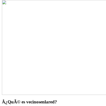
Â¿QuÃ© es vecinosenlared?